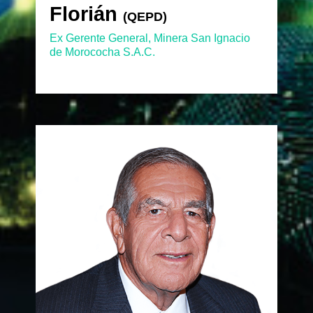
Florián
Florián
(QEPD)
(QEPD)
Ex Gerente General, Minera San Ignacio
de Morococha S.A.C.