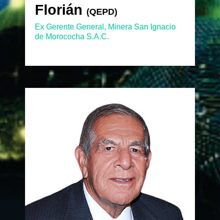
Florián
Florián
(QEPD)
(QEPD)
Ex Gerente General, Minera San Ignacio
de Morococha S.A.C.