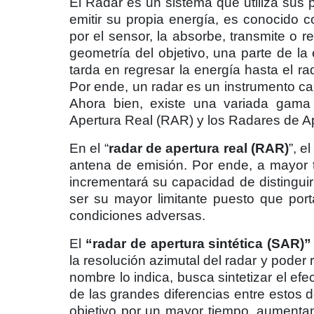
El Radar es un sistema que utiliza sus p
emitir su propia energía, es conocido co
por el sensor, la absorbe, transmite o 
geometría del objetivo, una parte de la
tarda en regresar la energía hasta el ra
Por ende, un radar es un instrumento cap
Ahora bien, existe una variada gama
Apertura Real (RAR) y los Radares de Ap
En el “
radar de apertura real (RAR)
”, e
antena de emisión. Por ende, a mayor 
incrementará su capacidad de distingui
ser su mayor limitante puesto que por
condiciones adversas.
El
“radar de apertura sintética (SAR)”
la resolución azimutal del radar y poder 
nombre lo indica, busca sintetizar el e
de las grandes diferencias entre estos d
objetivo por un mayor tiempo, aumentan