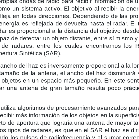
ropias ondas de radio para recibir información de un
mo un sistema activo. El objetivo al recibir la ener
refleja en todas direcciones. Dependiendo de las pr
 energía es reflejada de devuelta hasta el radar. El
dar es proporcional a la distancia del objetivo desde
az de detectar un objeto distante, entre sí mismo y e
 de radares, entre los cuales encontramos los 
ertura Sintética (SAR).
l ancho del haz es inversamente proporcional a la lo
tamaño de la antena, el ancho del haz disminuirá 
r objetos en un espacio más pequeño. En este senti
tar una antena de gran tamaño resulta poco prácti
utiliza algoritmos de procesamiento avanzados pa
recibir más información de los objetos en la superfi
fecto de apertura que lograría una antena de mayor 
os tipos de radares, es que en el SAR el haz se diri
do los pulsos de radiofrecuencia y al sumar corre