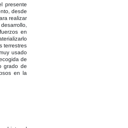
l presente
ento, desde
ara realizar
desarrollo,
sfuerzos en
erializarlo
 terrestres
o muy usado
recogida de
to grado de
apsos en la