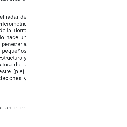
el radar de
rferometric
e la Tierra
 lo hace un
 penetrar a
y pequeños
estructura y
ctura de la
tre (p.ej.,
ndaciones y
alcance en