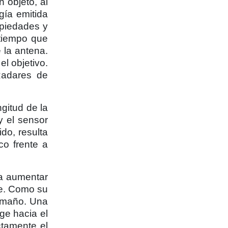
 objeto, al
gía emitida
opiedades y
 tiempo que
 la antena.
l objetivo.
Radares de
ngitud de la
y el sensor
do, resulta
co frente a
ra aumentar
cie. Como su
tamaño. Una
ge hacia el
ctamente el