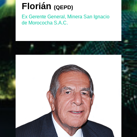
Florián
Florián
(QEPD)
(QEPD)
Ex Gerente General, Minera San Ignacio
de Morococha S.A.C.