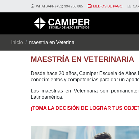
WHATSAPP (+51) 994 760 865
MEDIOS DE PAGO
CAM
Inicio
maestría en Veterina
MAESTRÍA EN VETERINARIA
Desde hace 20 años, Camiper Escuela de Altos Es
conocimientos y competencias para dar un aporte 
Los maestrias en Veterinaria son permanent
Latinoamérica.
¡TOMA LA DECISIÓN DE LOGRAR TUS OBJE