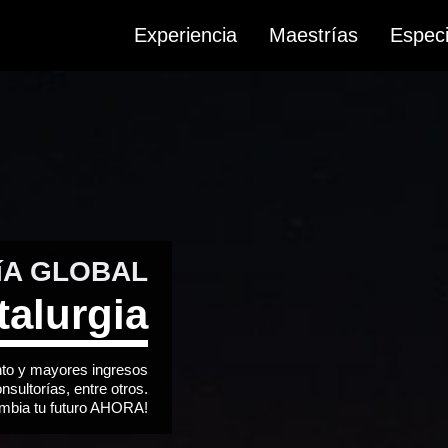
Experiencia
Maestrías
Especi
íA GLOBAL
alurgia
nto y mayores ingresos
sultorías, entre otros.
mbia tu futuro
AHORA
!