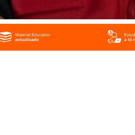
Material Educativo
Estud
actualizado
a tú 
SOLICITA MÁS INFORMACIÓN
Un asesor se contactará contigo