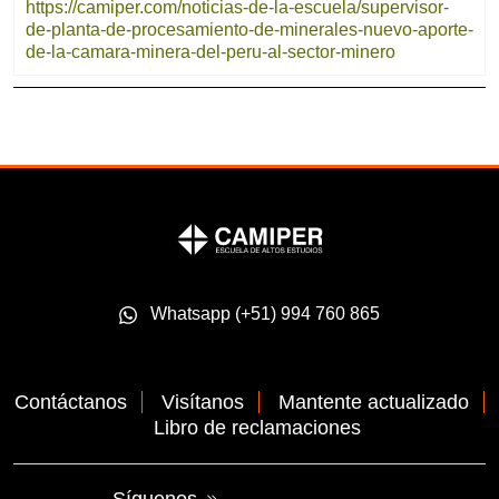
https://camiper.com/noticias-de-la-escuela/supervisor-
de-planta-de-procesamiento-de-minerales-nuevo-aporte-
de-la-camara-minera-del-peru-al-sector-minero
Whatsapp (+51) 994 760 865
Contáctanos
Visítanos
Mantente actualizado
Libro de reclamaciones