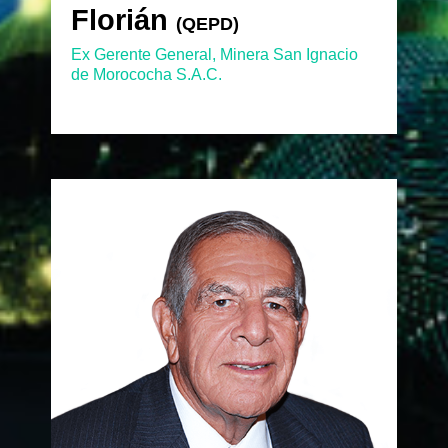
Florián
Florián
(QEPD)
(QEPD)
Ex Gerente General, Minera San Ignacio
de Morococha S.A.C.