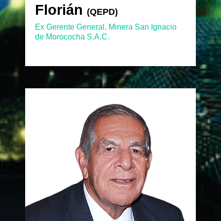
Florián
Florián
(QEPD)
(QEPD)
Ex Gerente General, Minera San Ignacio
de Morococha S.A.C.