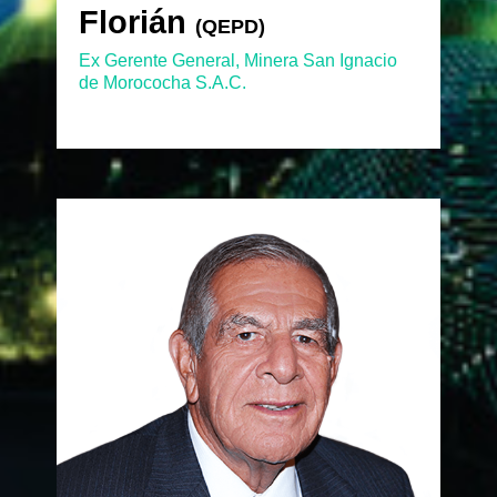
Florián
Florián
(QEPD)
(QEPD)
Ex Gerente General, Minera San Ignacio
de Morococha S.A.C.