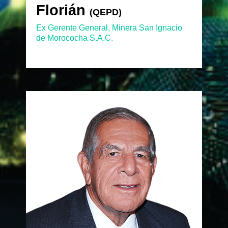
Florián
Florián
(QEPD)
(QEPD)
Ex Gerente General, Minera San Ignacio
de Morococha S.A.C.