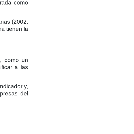
erada como
anas (2002,
a tienen la
8, como un
ficar a las
ndicador y,
mpresas del